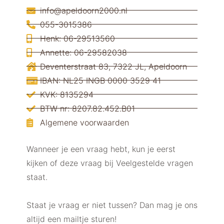
info@apeldoorn2000.nl
055-3015386
Henk: 06-29513560
Annette: 06-29582038
Deventerstraat 83, 7322 JL, Apeldoorn
IBAN: NL25 INGB 0000 3529 41
KVK: 8135294
BTW nr: 8207.82.452.B01
Algemene voorwaarden
Wanneer je een vraag hebt, kun je eerst
kijken of deze vraag bij Veelgestelde vragen
staat.
Staat je vraag er niet tussen? Dan mag je ons
altijd een mailtje sturen!