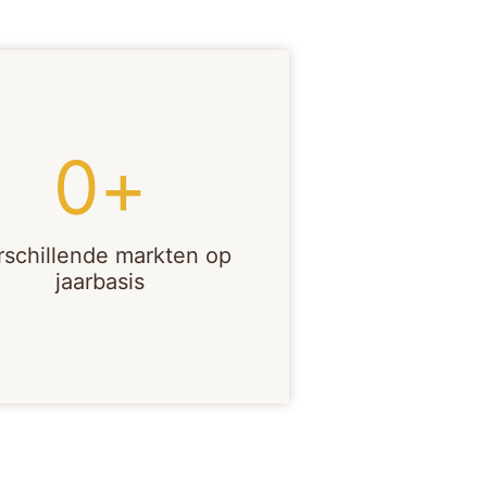
0
+
rschillende markten op
jaarbasis