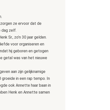
n.
n zorgen ze ervoor dat de
 dag zelf.
k Sr., zo’n 30 jaar gelden.
liefde voor organiseren en
omdat hij geboren en getogen
he getal was van het nieuwe
geven aan zijn gelijknamige
 groeide in een rap tempo. In
egde ook Annette haar baan in
hebben Henk en Annette samen