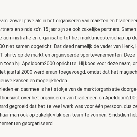
am, zowel privé als in het organiseren van markten en braderieë
partners en sinds zo’n 15 jaar zijn ze ook zakelijke partners. Same
e administratie en organisatie tot het marktmeesterschap op de
niet samen opgericht. Dat deed namelijk de vader van Henk, Hen
je T-shirts op de markt en organiseerde sportevenementen. Deze 
n toen hij Apeldoorn2000 oprichtte. Hij koos voor deze naam, 
Het jaartal 2000 werd eraan toegevoegd, omdat dat het magisc
 nieuwe kansen en mogelijkheden.
erleden en daarmee is het stokje van de marktorganisatie doorge
thousiast over het organiseren van braderieën en Apeldoorn2000
rd gegroeid dat het te veel werk was voor één persoon, dus z
haar man ook op zakelijk vlak een team te vormen. Sindsdien 
enementen georganiseerd.